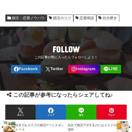
婚活・恋愛ノウハウ
婚活のコツ
恋愛相談
自分磨き
FOLLOW
この記事が参考になったらシェアしてね♪
ポスト
シェア
送る
Pin it
仙台でおススメの婚活デートスポッ
仙台で婚活アポするのにおススメの
ト
４
場所