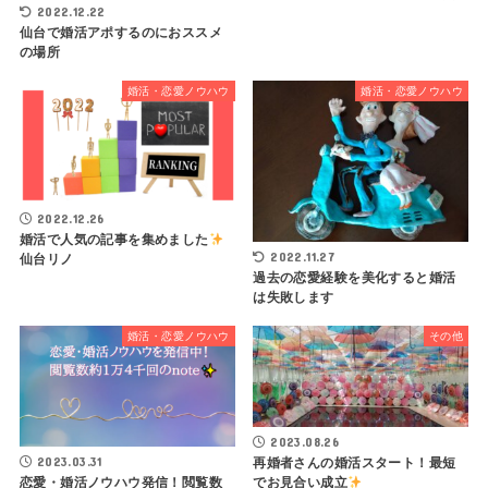
2022.12.22
仙台で婚活アポするのにおススメ
の場所
婚活・恋愛ノウハウ
婚活・恋愛ノウハウ
2022.12.26
婚活で人気の記事を集めました
2022.11.27
仙台リノ
過去の恋愛経験を美化すると婚活
は失敗します
婚活・恋愛ノウハウ
その他
2023.08.26
2023.03.31
再婚者さんの婚活スタート！最短
恋愛・婚活ノウハウ発信！閲覧数
でお見合い成立