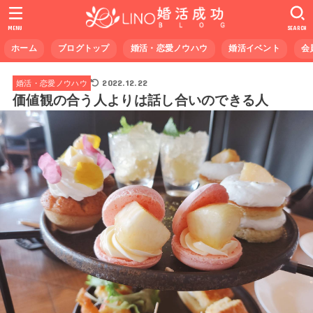
MENU
SEARCH
ホーム
ブログトップ
婚活・恋愛ノウハウ
婚活イベント
会
2022.12.22
婚活・恋愛ノウハウ
価値観の合う人よりは話し合いのできる人