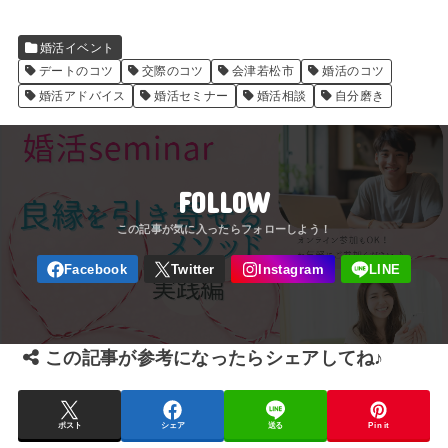
婚活イベント
デートのコツ
交際のコツ
会津若松市
婚活のコツ
婚活アドバイス
婚活セミナー
婚活相談
自分磨き
FOLLOW
この記事が参考になったらシェアしてね♪
ポスト
シェア
送る
Pin it