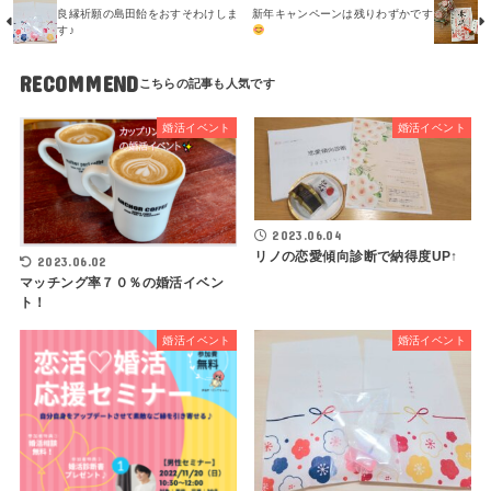
良縁祈願の島田飴をおすそわけしま
新年キャンペーンは残りわずかです
す♪
RECOMMEND
婚活イベント
婚活イベント
2023.06.04
リノの恋愛傾向診断で納得度UP↑
2023.06.02
マッチング率７０％の婚活イベン
ト！
婚活イベント
婚活イベント