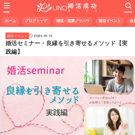
MENU
SEARCH
ホーム
ブログトップ
婚活・恋愛ノウハウ
婚活イベント
会
2024.01.15
婚活イベント
婚活セミナー・良縁を引き寄せるメソッド【実
践編】