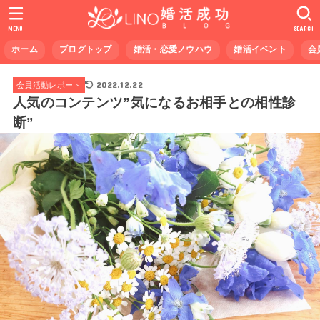
MENU
SEARCH
ホーム
ブログトップ
婚活・恋愛ノウハウ
婚活イベント
会
2022.12.22
会員活動レポート
人気のコンテンツ”気になるお相手との相性診
断”