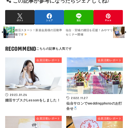
この記事が参考になったらシェアしてね♪
ポスト
シェア
送る
Pin it
婚活スタート！新規会員様の活動準
仙台・宮城の婚活を応援！みやマリ
備です
セミナー開催
RECOMMEND
会員活動レポート
会員活動レポート
2023.01.26
2022.11.27
婚活サブスクLessonをしました！
仙台サロンでweddingphotoのお打
合せ
会員活動レポート
会員活動レポート