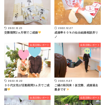
2022.12.23
2022.12.27
交際期間2ヵ月弱でご成婚
成婚率６０％の仙台結婚相談所リ
ノ
会員活動レポート
会員活動レポート
2022.12.22
2022.11.27
３０代女性が活動期間3ヵ月でご成
ご縁の秋到来！仮交際、成婚過去
婚
最多です
会員活動レポート
会員活動レポート