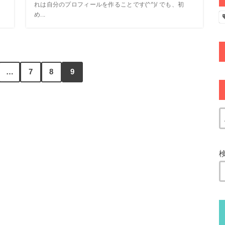
れは自分のプロフィールを作ることです(^^)/ でも、初
め...
…
7
8
9